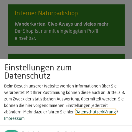
Interner
Naturparkshop
Wanderkarten, Give-Aways und vieles mehr.
Der Shop ist nur mit eingeloggtem Profil
einsehbar.
Fördermöglichkeiten
Einstellungen zum
Gibt es ggf. Förderprogramme für Ihren
Datenschutz
Betrieb/Ihre Kommune?
Beim Besuch unserer Website werden Informationen über Sie
verarbeitet. Mit Ihrer Zustimmung können diese auch an Dritte, z.B.
zum Zweck der statistischen Auswertung, übermittelt werden. Sie
Vermietung
von Ferienwohnungen,
können die hier vorgenommenen Einstellungen jederzeit
Privatpensionen
abändern.
Mehr dazu erfahren Sie hier:
Datenschutzerklärung
/
Impressum
.
Hilfreiche Tipps und Informationen und
Hinweisen rund um die Vermietung.