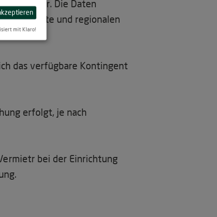
 im Tmanager. Die Daten
 akzeptieren
enen Webseite und regionalen
isiert mit Klaro!
ich das verfügbare Kontingent
hung erfolgt, je nach
ermietr bei der Einrichtung
ung.