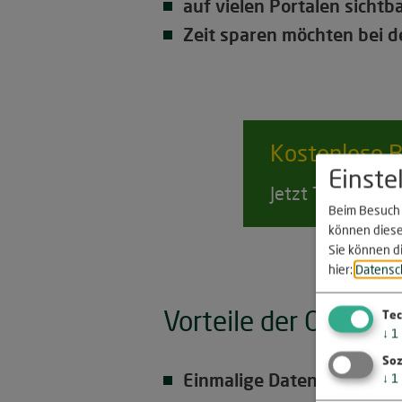
auf vielen Portalen sichtba
Zeit sparen möchten bei 
Kostenlose
B
Einste
Jetzt Termin ver
Beim Besuch 
können diese
Sie können d
hier:
Datensc
Vorteile der Online
Tec
↓
1
Soz
Einmalige Datenpflege
→
↓
1