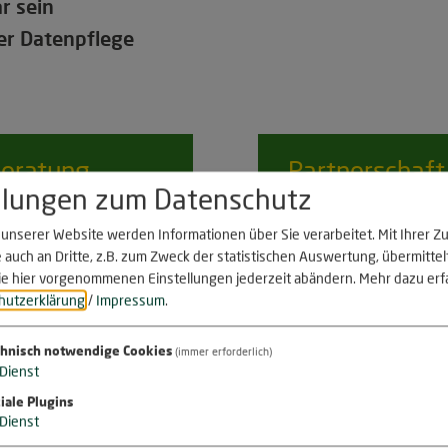
r sein
der
Datenpfle
ge
eratung
Partnerschaft
llungen zum Datenschutz
nutzen
einbaren!
unserer Website werden Informationen über Sie verarbeitet. Mit Ihrer 
 auch an Dritte, z.B. zum Zweck der statistischen Auswertung, übermitte
ie hier vorgenommenen Einstellungen jederzeit abändern.
Mehr dazu erf
hutzerklärung
/
Impressum
.
buchung für Vermieter
hnisch notwendige Cookies
(immer erforderlich)
Dienst
iale Plugins
hohe Reichweite
Dienst