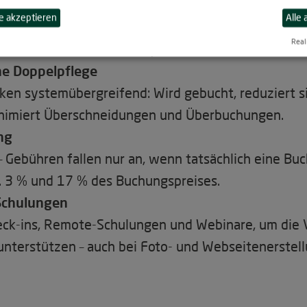
eise, Verfügbarkeit, Fotos, Beschreibungen) zentral
 akzeptieren
Alle
chiedene Plattformen verteilt – inklusive der eig
Real
Altmühltal und Ortsseite).
e Doppelpflege
n systemübergreifend: Wird gebucht, reduziert s
minimiert Überschneidungen und Überbuchungen.
ng
 Gebühren fallen nur an, wenn tatsächlich eine Buc
. 3 % und 17 % des Buchungspreises.
Schulungen
eck-ins, Remote-Schulungen und Webinare, um die V
nterstützen – auch bei Foto- und Webseitenerstell