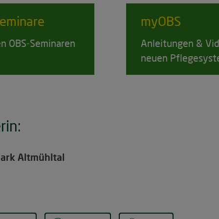
eminare
myOBS
den OBS-Seminaren
Anleitungen & Vid
neuen Pflegesys
rin:
ark Altmühltal