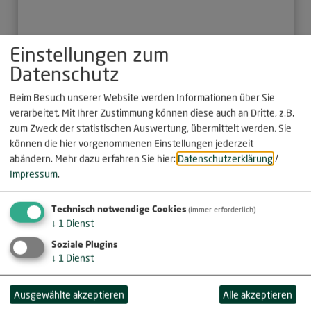
Einstellungen zum
Datenschutz
Beim Besuch unserer Website werden Informationen über Sie
verarbeitet. Mit Ihrer Zustimmung können diese auch an Dritte, z.B.
zum Zweck der statistischen Auswertung, übermittelt werden. Sie
können die hier vorgenommenen Einstellungen jederzeit
abändern.
Mehr dazu erfahren Sie hier:
Datenschutzerklärung
/
Impressum
.
Technisch notwendige Cookies
(immer erforderlich)
↓
1
Dienst
LAG Altmühl-Donau
Soziale Plugins
Gebietskulisse
: Adelschlag, Böhmfeld,
↓
1
Dienst
Buxheim, Dollnstein, Egweil, Eichstätt, Eitensheim,
Gaimersheim, Großmehring, Hepberg, Hitzhofen,
Ausgewählte akzeptieren
Alle akzeptieren
Kösching, Lenting, Mörnsheim, Nassenfels, Oberdolling,