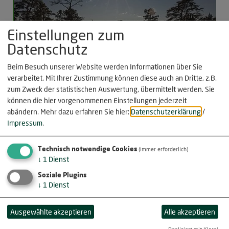
Einstellungen zum
Datenschutz
Beim Besuch unserer Website werden Informationen über Sie
verarbeitet. Mit Ihrer Zustimmung können diese auch an Dritte, z.B.
zum Zweck der statistischen Auswertung, übermittelt werden. Sie
können die hier vorgenommenen Einstellungen jederzeit
abändern.
Mehr dazu erfahren Sie hier:
Datenschutzerklärung
/
Bild-Nr.: 22/80
Impressum
.
Winter am Altmühltal-Panoramaweg
Technisch notwendige Cookies
bei Deising
(immer erforderlich)
↓
1
Dienst
bestellen
Soziale Plugins
↓
1
Dienst
Ausgewählte akzeptieren
Alle akzeptieren