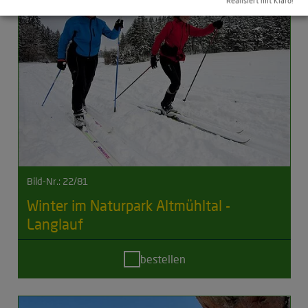
Realisiert mit Klaro!
Bild-Nr.: 22/81
Winter im Naturpark Altmühltal -
Langlauf
bestellen