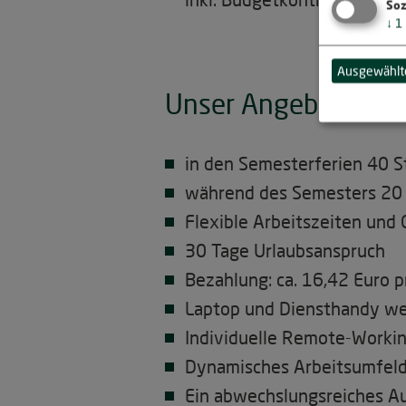
Soz
↓
1
Ausgewählte
Unser Angebot
in den Semesterferien 40 
während des Semesters 20
Flexible Arbeitszeiten und 
30 Tage Urlaubsanspruch
Bezahlung: ca. 16,42 Euro 
Laptop und Diensthandy we
Individuelle Remote-Workin
Dynamisches Arbeitsumfeld
Ein abwechslungsreiches Au