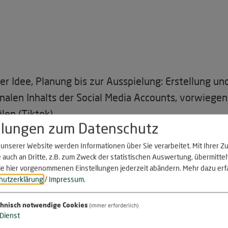
 Idee, Planung bis zur Ausspielung: Erstellung un
nalen Inhalts der Social Media Accounts, vorwiegen
len (Tiktok)
llungen zum Datenschutz
eels, Posts und Videos im Rahmen der Strategie
eomaterial
unserer Website werden Informationen über Sie verarbeitet. Mit Ihrer 
 auch an Dritte, z.B. zum Zweck der statistischen Auswertung, übermitte
ennzahlen, Erstellung von Reportings und Präsenta
ie hier vorgenommenen Einstellungen jederzeit abändern.
Mehr dazu erf
ndeglied zwischen der Community, dem Kunden un
hutzerklärung
/
Impressum
.
ionskanäle u.a. Website
hnisch notwendige Cookies
(immer erforderlich)
it performance-orientierten Aussteuern von Socia
Dienst