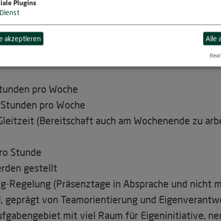
iale Plugins
Dienst
 akzeptieren
Alle
Real
Stunden pro Woche
 Stunden pro Woche
Gleitzeit (Bereitschaft auch am Wochenende zu arb
pro Stunde
rden gestellt
g-Regelung (Präsenztage in Absprache und nicht m
, geprägt von Teamorientierung und Eigenverantw
fgabengebiet mit viel Raum für Eigeninitiative, n