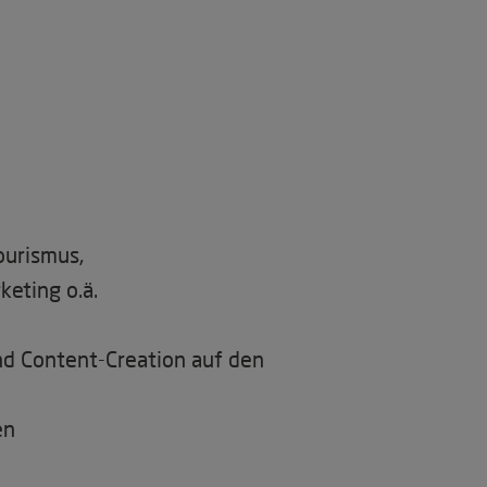
ourismus,
keting o.ä.
nd Content-Creation auf den
en