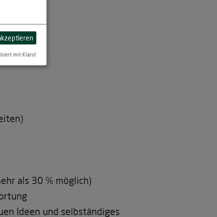
 akzeptieren
isiert mit Klaro!
eiten)
ehr als 30 % möglich)
ortung
euen Ideen und selbständiges